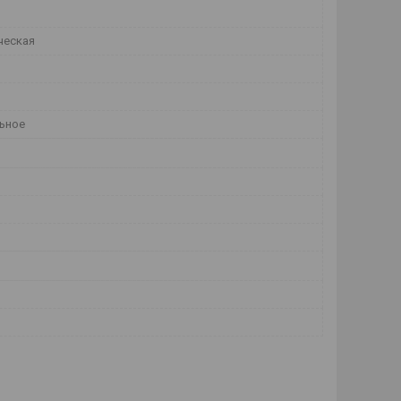
ческая
ьное