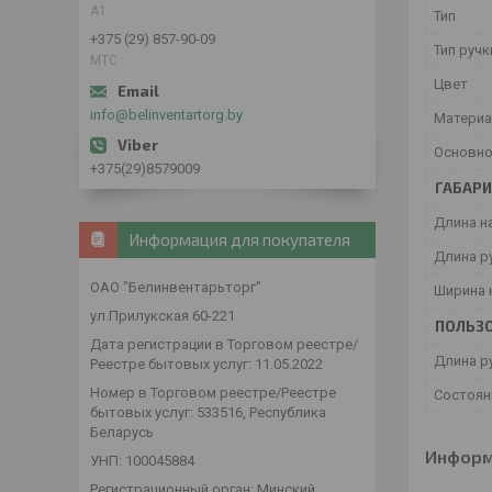
А1
Тип
+375 (29) 857-90-09
Тип руч
МТС
Цвет
info@belinventartorg.by
Материа
Основно
+375(29)8579009
ГАБАР
Длина н
Информация для покупателя
Длина р
ОАО "Белинвентарьторг"
Ширина 
ул.Прилукская 60-221
ПОЛЬЗО
Дата регистрации в Торговом реестре/
Длина р
Реестре бытовых услуг: 11.05.2022
Номер в Торговом реестре/Реестре
Состоян
бытовых услуг: 533516, Республика
Беларусь
Информ
УНП: 100045884
Регистрационный орган: Минский