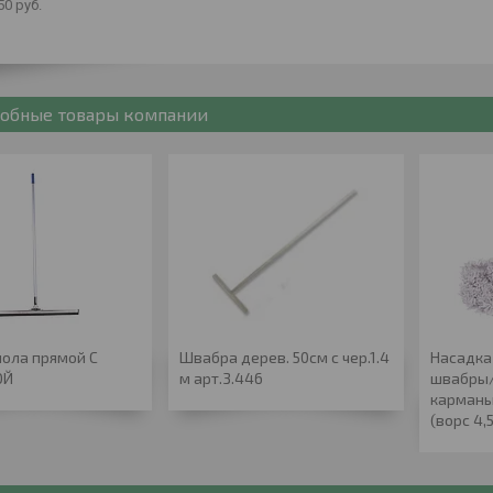
50
руб.
обные товары компании
пола прямой С
Швабра дерев. 50см с чер.1.4
Насадка
ОЙ
м арт.3.446
швабры/
карманы
(ворс 4,