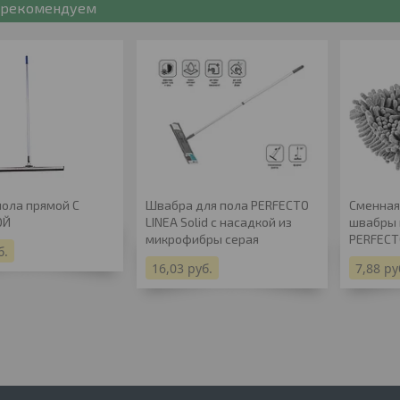
рекомендуем
пола прямой С
Швабра для пола PERFECTO
Сменная
ОЙ
LINEA Solid с насадкой из
швабры 
микрофибры серая
PERFECT
б.
16,03
руб.
7,88
ру