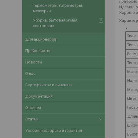
поверхнос
Термометры, гигрометры,
Идеально 
мензурки
Хорошо в
Уборка, бытовая химия,
Характер
хозтовары
Тип и
Для акционеров
Тип н
Прайс-листы
Разм
Новости
Тип к
Мате
О нас
Налич
Сертификаты и лицензии
Матер
Документация
Цвет
Габар
Отзывы
Длин
Статьи
Шири
Условия возврата и гарантия
Высо