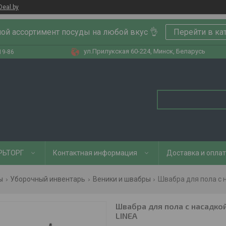
Deal.by
ой ассортимент посуды на любой вкус 👌
Перейти в ка
ул.Прилукская 60-224, Минск, Беларусь
19-86
РЬТОРГ
Контактная информация
Доставка и опла
ы
Уборочный инвентарь
Веники и швабры
Швабра для пола с насадко
LINEA