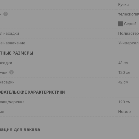
Ручка
ки
телескопи
Серый
л насадки
Полиэстер
е назначение
Универсал
ИТНЫЕ РАЗМЕРЫ
асадки
43 см
учки
120 см
насадки
42 см
ВАТЕЛЬСКИЕ ХАРАКТЕРИСТИКИ
учки/черенка
120 см
ие
Новое
ация для заказа