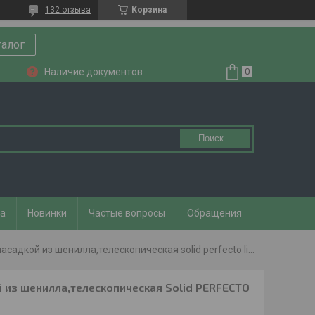
132 отзыва
Корзина
талог
Наличие документов
Поиск...
та
Новинки
Частые вопросы
Обращения
Швабра для пола с насадкой из шенилла,телескопическая solid perfecto linea
й из шенилла,телескопическая Solid PERFECTO