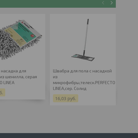
 насадка для
Швабра для пола с насадкой
Сменна
из шенилла, серая
из
из мик
O LINEA
микрофибры,телеск.PERFECTO
PERFEC
LINEA,сер. Солид
б.
5,20
р
16,03
руб.