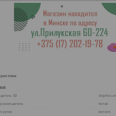
еристики
НЫЕ
одитель
Skipfire Li
производитель
Китай
л ручки
металл