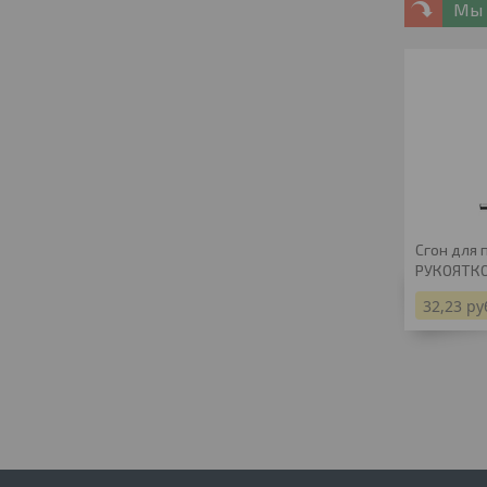
Мы 
Сгон для 
РУКОЯТК
32,23
ру