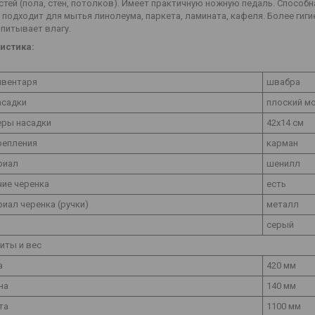
тей (пола, стен, потолков). Имеет практичную ножную педаль. Способн
подходит для мытья линолеума, паркета, ламината, кафеля. Более гиги
питывает влагу.
истика:
нвентаря
швабра
асадки
плоский м
еры насадки
42х14 см
репления
карман
риал
шенилл
ие черенка
есть
иал черенка (ручки)
металл
серый
иты и вес
а
420 мм
на
140 мм
та
1100 мм