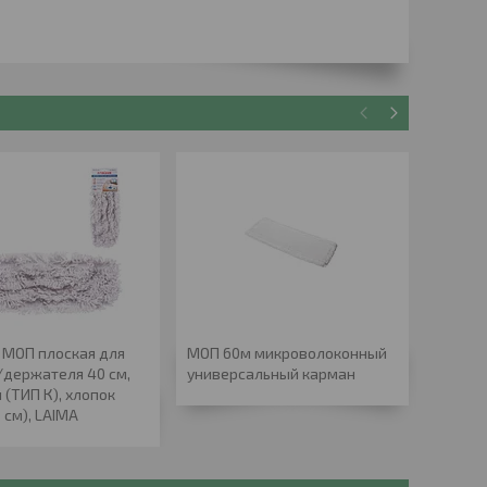
 МОП плоская для
МОП 60м микроволоконный
Швабра
держателя 40 см,
универсальный карман
LINEA S
 (ТИП К), хлопок
микро
5 см), LAIMA