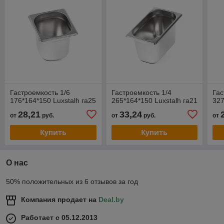
Гастроемкость 1/6
Гастроемкость 1/4
Гас
176*164*150 Luxstalh га25
265*164*150 Luxstalh га21
327
28,21
33,24
от
руб.
от
руб.
от
Купить
Купить
О нас
50% положительных из 6 отзывов за год
Компания продает на
Deal.by
Работает с 05.12.2013