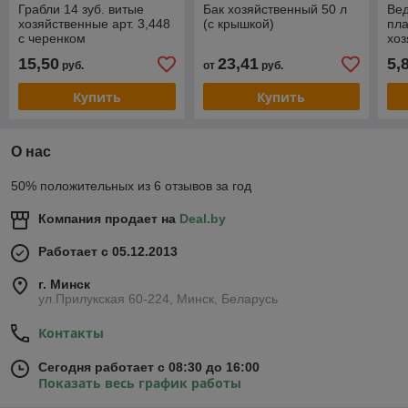
Грабли 14 зуб. витые
Бак хозяйственный 50 л
Вед
хозяйственные арт. 3,448
(с крышкой)
пла
с черенком
хоз
УС
15,50
23,41
5,
руб.
от
руб.
асс
Купить
Купить
О нас
50% положительных из 6 отзывов за год
Компания продает на
Deal.by
Работает с 05.12.2013
г. Минск
ул.Прилукская 60-224, Минск, Беларусь
Контакты
Сегодня работает с 08:30 до 16:00
Показать весь график работы