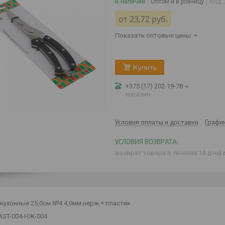
В наличии
Оптом и в розницу
Код:
от
23,72
руб.
Показать оптовые цены
Купить
+375 (17) 202-19-78
магазин
Условия оплаты и доставки
Графи
возврат товара в течение 14 дней
кухонные 25,0см №4 4,0мм нерж + пластик
AST-004-НЖ-004