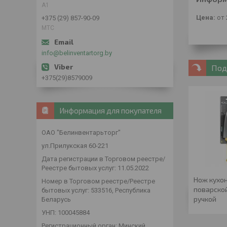
А1
Цена:
от 
+375 (29) 857-90-09
МТС
info@belinventartorg.by
Под
+375(29)8579009
Информация для покупателя
ОАО "Белинвентарьторг"
ул.Прилукская 60-221
Дата регистрации в Торговом реестре/
Реестре бытовых услуг: 11.05.2022
Нож кухон
Номер в Торговом реестре/Реестре
поварской
бытовых услуг: 533516, Республика
ручкой
Беларусь
УНП: 100045884
Регистрационный орган: Минский