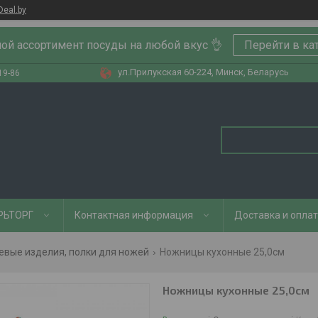
Deal.by
ой ассортимент посуды на любой вкус 👌
Перейти в ка
ул.Прилукская 60-224, Минск, Беларусь
19-86
РЬТОРГ
Контактная информация
Доставка и опла
евые изделия, полки для ножей
Ножницы кухонные 25,0см
Ножницы кухонные 25,0см