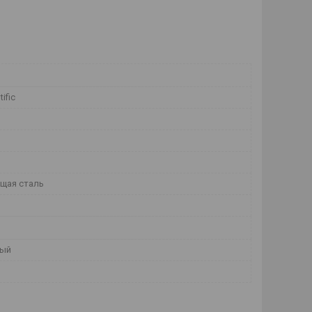
tific
щая сталь
тый