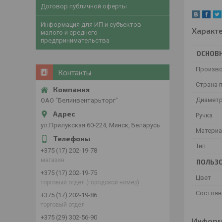
Договор публичной оферты
Информация для ИП и субъектов
Характ
малого и среднего
предпринимательства
ОСНОВ
Произв
Контакты
Страна 
Диамет
ОАО "Белинвентарьторг"
Ручка
ул.Прилукская 60-224, Минск, Беларусь
Матери
Тип
+375 (17) 202-19-78
магазин
ПОЛЬЗО
+375 (17) 202-19-75
Цвет
торговый отдел (городской номер)
Состоян
+375 (17) 202-19-86
торговый отдел
+375 (29) 302-56-90
Информ