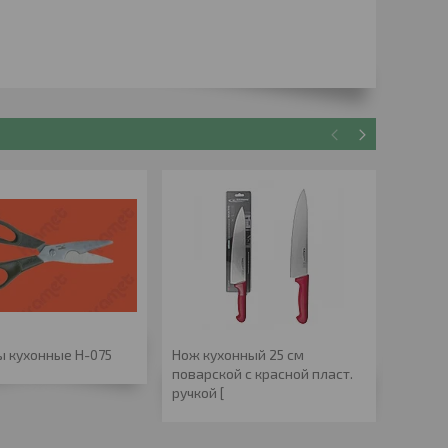
 кухонные Н-075
Нож кухонный 25 см
Нож ку
поварской с красной пласт.
поварс
ручкой [