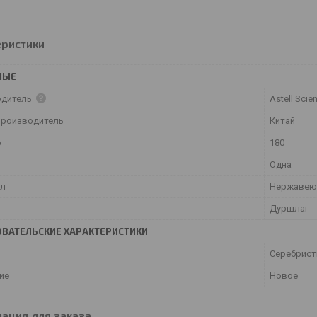
еристики
НЫЕ
одитель
Astell Scien
производитель
Китай
р
180
Одна
ал
Нержавею
Дуршлаг
ВАТЕЛЬСКИЕ ХАРАКТЕРИСТИКИ
Серебрис
ие
Новое
ация для заказа