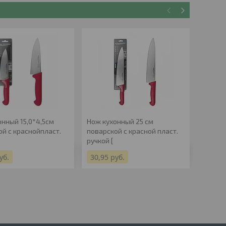
онный 15,0*4,5см
Нож кухонный 25 см
Нож ку
ой с краснойпласт.
поварской с красной пласт.
поварс
ручкой [
ручкой 
уб.
30,95
руб.
30,95