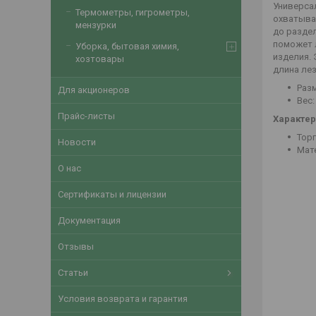
Универса
Термометры, гигрометры,
охватыва
мензурки
до раздел
поможет 
Уборка, бытовая химия,
изделия. 
хозтовары
длина лез
Разм
Для акционеров
Веc:
Прайс-листы
Характер
Торг
Новости
Мат
О нас
Сертификаты и лицензии
Документация
Отзывы
Статьи
Условия возврата и гарантия