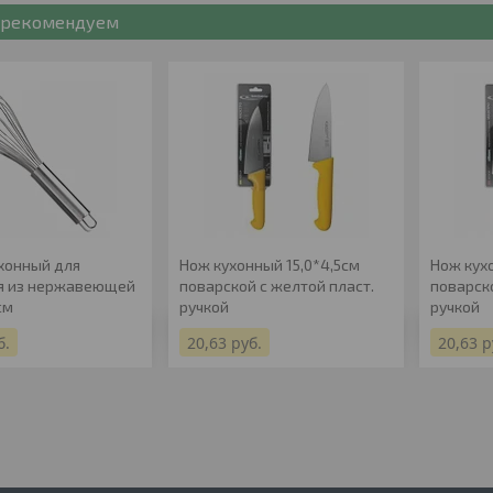
рекомендуем
хонный для
Нож кухонный 15,0*4,5см
Нож кух
я из нержавеющей
поварской с желтой пласт.
поварск
см
ручкой
ручкой
б.
20,63
руб.
20,63
р