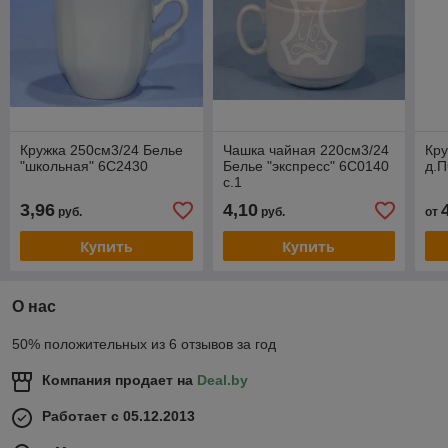
Кружка 250см3/24 Белье
Чашка чайная 220см3/24
Кру
"школьная" 6С2430
Белье "экспресс" 6С0140
д.П
с.1
3,96
4,10
руб.
руб.
от
Купить
Купить
О нас
50% положительных из 6 отзывов за год
Компания продает на
Deal.by
Работает с 05.12.2013