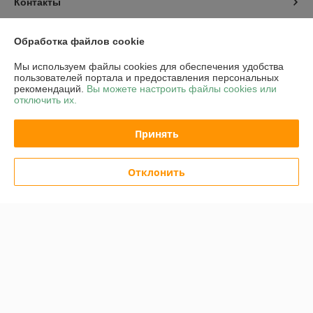
Контакты
Доставка и оплата
Обработка файлов cookie
Мы используем файлы cookies для обеспечения удобства
График работы
пользователей портала и предоставления персональных
рекомендаций.
Вы можете настроить файлы cookies или
отключить их.
Полная версия сайта
Принять
Политика обработки cookies
Сайт создан на платформе Deal.by
Отклонить
Информация для покупателя
Юридическое лицо:
ОАО "Белинвентарьторг"
ул.Прилукская 60-221