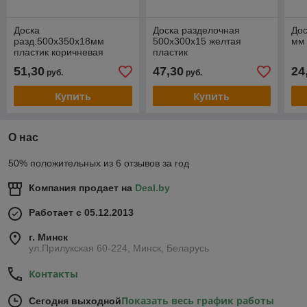
Доска
Доска разделочная
Дос
разд.500х350х18мм
500х300х15 желтая
мм 
пластик коричневая
пластик
51,30
47,30
24
руб.
руб.
Купить
Купить
О нас
50% положительных из 6 отзывов за год
Компания продает на
Deal.by
Работает с 05.12.2013
г. Минск
ул.Прилукская 60-224, Минск, Беларусь
Контакты
Показать весь график работы
Сегодня выходной