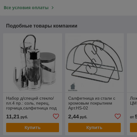
Все условия оплаты
Подобные товары компании
Набор д/специй стекло/
Салфетница из стали с
Лож
пл.4 пр.: соль, перец,
хромовым покрытием
ЦМ
горчица,салфетница под
Арт.HS-02
хром
11,21
2,44
руб.
руб.
от
Купить
Купить