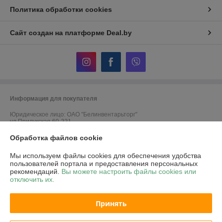
Политика обработки cookies
Сайт создан на платформе Deal.by
Информация для покупателя
Юридическое лицо:
ОАО "Белинвентарьторг"
ул.Прилукская 60-221
Обработка файлов cookie
Регистрационный номер ЕГР: 100045884
УНП: 100045884
Мы используем файлы cookies для обеспечения удобства
пользователей портала и предоставления персональных
Регистрационный орган: Минский горисполком
рекомендаций.
Вы можете настроить файлы cookies или
отключить их.
Дата регистрации компании: 30.11.2010
Ссылка на свидетельство/лицензию
Принять
Ссылка на свидетельство/лицензию