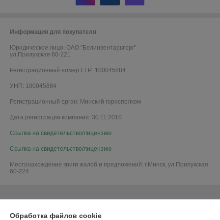
Информация для покупателя
Юридическое лицо:
ОАО "Белинвентарьторг"
ул.Прилукская 60-221
Регистрационный номер ЕГР: 100045884
УНП: 100045884
Регистрационный орган: Минский горисполком
Дата регистрации компании: 30.11.2010
Ссылка на свидетельство/лицензию
Ссылка на свидетельство/лицензию
Местонахождение книги жалоб и предложений: г.Минск, ул.Прилукская
60-224
Обработка файлов cookie