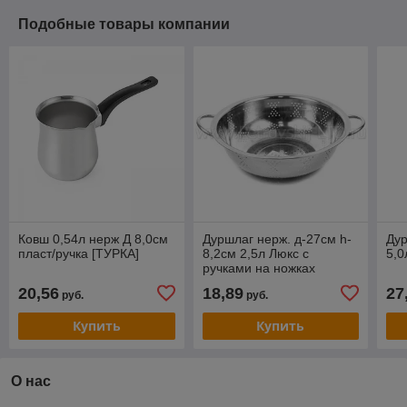
Подобные товары компании
Ковш 0,54л нерж Д 8,0см
Дуршлаг нерж. д-27см h-
Дур
пласт/ручка [ТУРКА]
8,2см 2,5л Люкс с
5,0
ручками на ножках
1509АВI-28
20,56
18,89
27
руб.
руб.
Купить
Купить
О нас