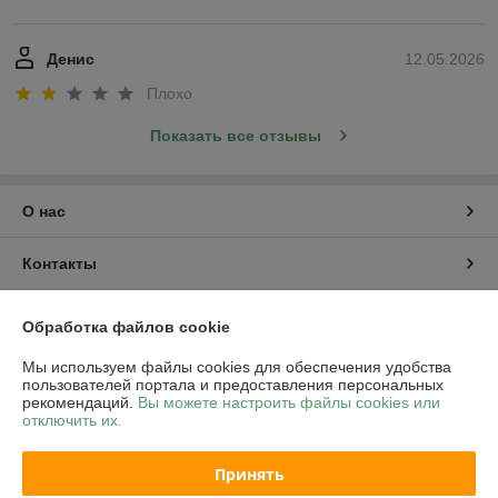
Денис
12.05.2026
Плохо
Показать все отзывы
О нас
Контакты
Доставка и оплата
Обработка файлов cookie
Мы используем файлы cookies для обеспечения удобства
График работы
пользователей портала и предоставления персональных
рекомендаций.
Вы можете настроить файлы cookies или
отключить их.
Полная версия сайта
Принять
Политика обработки cookies