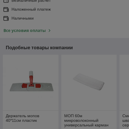
Безналичный расчет
Наложенный платеж
Наличными
Все условия оплаты
Подобные товары компании
Держатель мопов
МОП 60м
См
40*11см пластик
микроволоконный
шв
универсальный карман
се