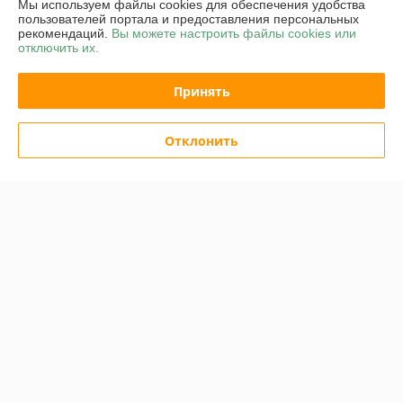
Мы используем файлы cookies для обеспечения удобства
График работы
пользователей портала и предоставления персональных
рекомендаций.
Вы можете настроить файлы cookies или
отключить их.
Полная версия сайта
Принять
Политика обработки cookies
Сайт создан на платформе Deal.by
Отклонить
Информация для покупателя
Юридическое лицо:
ОАО "Белинвентарьторг"
ул.Прилукская 60-221
Регистрационный номер ЕГР: 100045884
УНП: 100045884
Регистрационный орган: Минский горисполком