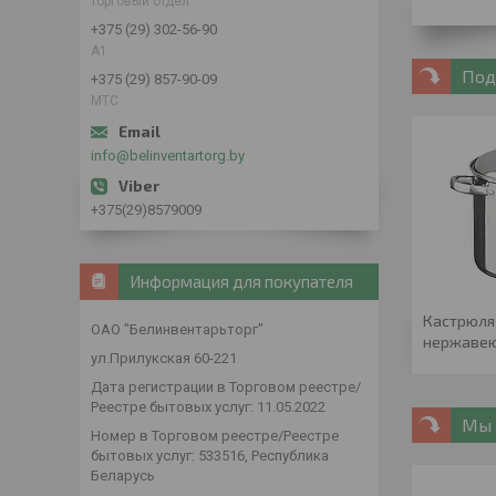
торговый отдел
+375 (29) 302-56-90
А1
Под
+375 (29) 857-90-09
МТС
info@belinventartorg.by
+375(29)8579009
Информация для покупателя
Кастрюля 
ОАО "Белинвентарьторг"
нержавею
ул.Прилукская 60-221
Дата регистрации в Торговом реестре/
Реестре бытовых услуг: 11.05.2022
Мы 
Номер в Торговом реестре/Реестре
бытовых услуг: 533516, Республика
Беларусь