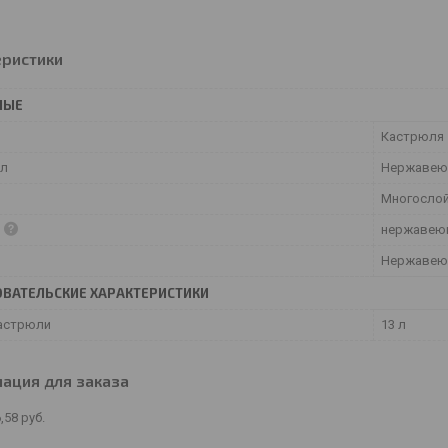
еристики
НЫЕ
Кастрюля
ал
Нержавею
Многосло
а
нержавею
Нержавею
ВАТЕЛЬСКИЕ ХАРАКТЕРИСТИКИ
астрюли
13 л
ация для заказа
,58
руб.