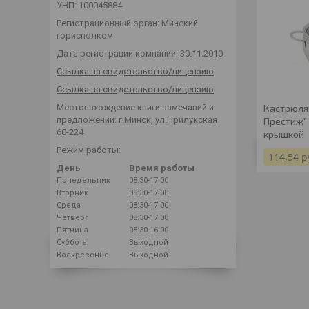
УНП: 100045884
Регистрационный орган: Минский
горисполком
Дата регистрации компании: 30.11.2010
Ссылка на свидетельство/лицензию
Ссылка на свидетельство/лицензию
Местонахождение книги замечаний и
Кастрюля 
предложений: г.Минск, ул.Прилукская
Престиж" 
60-224
крышкой
Режим работы:
114,54
р
День
Время работы
Понедельник
08:30-17:00
Вторник
08:30-17:00
Среда
08:30-17:00
Четверг
08:30-17:00
Пятница
08:30-16:00
Суббота
Выходной
Воскресенье
Выходной