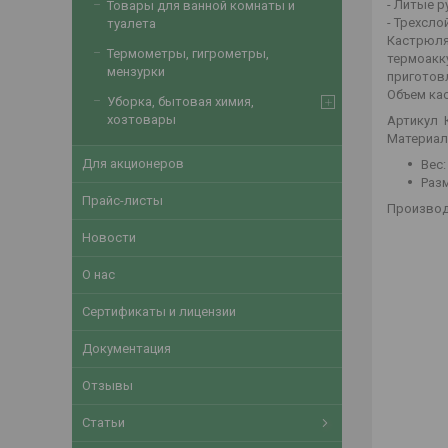
- Литые 
Товары для ванной комнаты и
- Трехсло
туалета
Кастрюля
Термометры, гигрометры,
термоакк
мензурки
приготовл
Объем ка
Уборка, бытовая химия,
хозтовары
Артикул 
Материал
Для акционеров
Веc:
Разм
Прайс-листы
Производ
Новости
О нас
Сертификаты и лицензии
Документация
Отзывы
Статьи