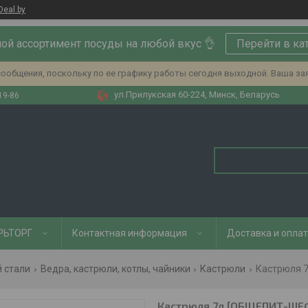
Deal.by
ой ассортимент посуды на любой вкус 👌
Перейти в ка
ообщения, поскольку по ее графику работы сегодня выходной. Ваша за
ул.Прилукская 60-224, Минск, Беларусь
19-86
РЬТОРГ
Контактная информация
Доставка и опла
 стали
Ведра, кастрюли, котлы, чайники
Кастрюли
Кастрюля 7
Кастрюля 7л [ОБЩЕПИТ-ШЕФ