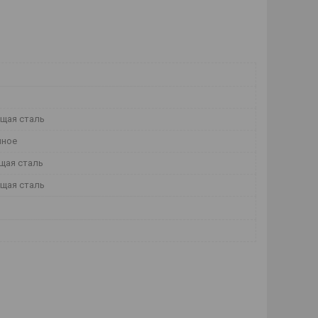
щая сталь
йное
щая сталь
щая сталь