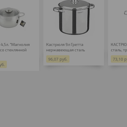
4,5л. "Магнолия
Кастрюля 9л Гретта
КАСТРЮ
со стеклянной
нержавеющая сталь
сталь, т
96,07
руб.
73,10
р
уб.