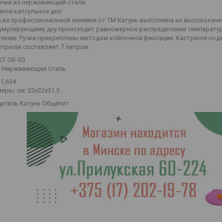
ручки из нержавеющей стали
йное капсульное дно
 из профессиональной линейки от ТМ Катунь выполнена из высококач
умулирующему дну происходит равномерное распределение температуры
ение. Ручки прикреплены методом клёпочной фиксации. Кастрюля подхо
стрюли составляет 7 литров.
КТ-ОБ-20
 Нержавеющая сталь
 1,634
еры, см: 23x22x31.5
итель Катунь Общепит