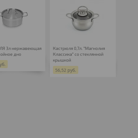
ЛЯ 3л нержавеющая
Кастрюля 0,7л. "Магнолия
Кастрю
ройное дно
Классика" со стеклянной
нержа
крышкой
уб.
75,48
56,52
руб.