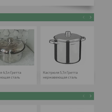
я 4,5л Гретта
Кастрюля 5,7л Гретта
КАСТР
ющая сталь
нержавеющая сталь
сталь,