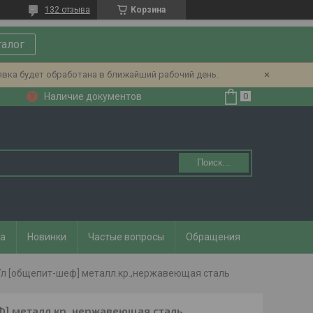
132 отзыва
Корзина
талог
явка будет обработана в ближайший рабочий день.
Наличие документов
Поиск...
та
Новинки
Частые вопросы
Обращения
л [общепит-шеф] металл.кр.,нержавеющая сталь
] металл.кр.,нержавеющая сталь