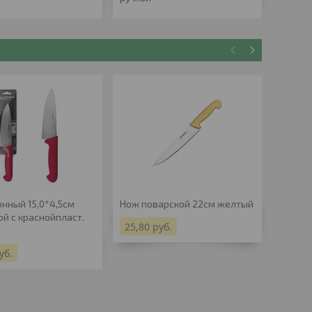
онный 15,0*4,5см
Нож поварской 22см желтый
Нож ку
ой с краснойпласт.
поварс
25,80
руб.
ручкой
уб.
20,63