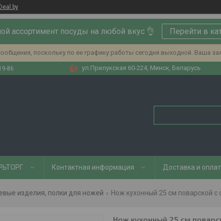
Deal.by
ой ассортимент посуды на любой вкус 👌
Перейти в ка
ообщения, поскольку по ее графику работы сегодня выходной. Ваша за
ул.Прилукская 60-224, Минск, Беларусь
19-86
РЬТОРГ
Контактная информация
Доставка и опла
евые изделия, полки для ножей
Нож кухонный 25 см поварской с с
Нож кухонный 25 см поварск