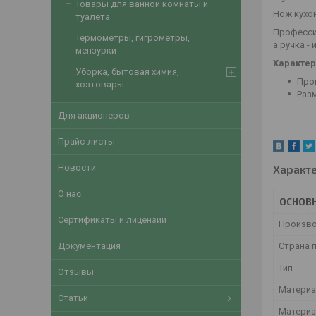
Товары для ванной комнаты и
Нож кухо
туалета
Професси
Термометры, гигрометры,
а ручка -
мензурки
Характер
Уборка, бытовая химия,
Про
хозтовары
Разм
Для акционеров
Прайс-листы
Характ
Новости
О нас
ОСНОВ
Сертификаты и лицензии
Произв
Страна 
Документация
Тип
Отзывы
Материа
Статьи
Материа