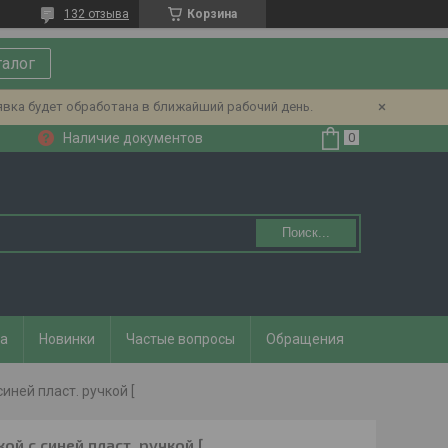
132 отзыва
Корзина
талог
явка будет обработана в ближайший рабочий день.
Наличие документов
Поиск...
та
Новинки
Частые вопросы
Обращения
иней пласт. ручкой [
ой с синей пласт. ручкой [