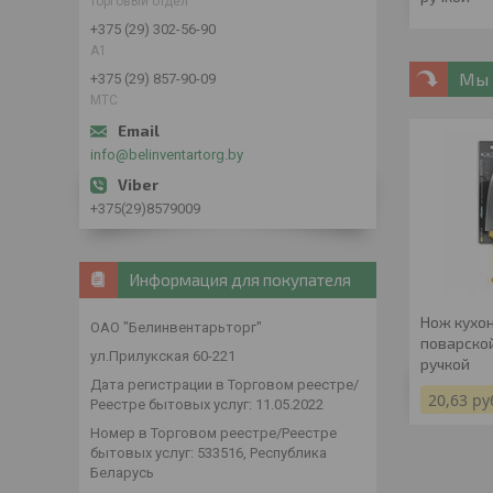
торговый отдел
+375 (29) 302-56-90
А1
Мы 
+375 (29) 857-90-09
МТС
info@belinventartorg.by
+375(29)8579009
Информация для покупателя
Нож кухон
ОАО "Белинвентарьторг"
поварской
ул.Прилукская 60-221
ручкой
Дата регистрации в Торговом реестре/
20,63
ру
Реестре бытовых услуг: 11.05.2022
Номер в Торговом реестре/Реестре
бытовых услуг: 533516, Республика
Беларусь