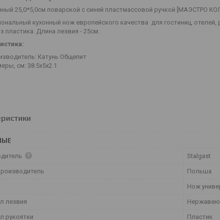
нный 25,0*5,0см поварской с синей пластмассовой ручкой [МАЭСТРО КО
ональный кухонный нож европейского качества для гостиниц, отелей, 
 из пластика. Длина лезвия - 25см.
истика:
изводитель: Катунь Общепит
еры, см: 38.5x5x2.1
еристики
НЫЕ
одитель
Stalgast
производитель
Польша
Нож униве
л лезвия
Нержавею
л рукоятки
Пластик