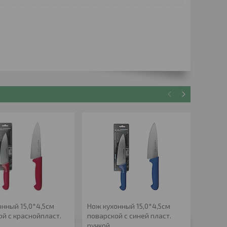
онный 15,0*4,5см
Нож кухонный 15,0*4,5см
Нож по
ой с краснойпласт.
поварской с синей пласт.
ручкой