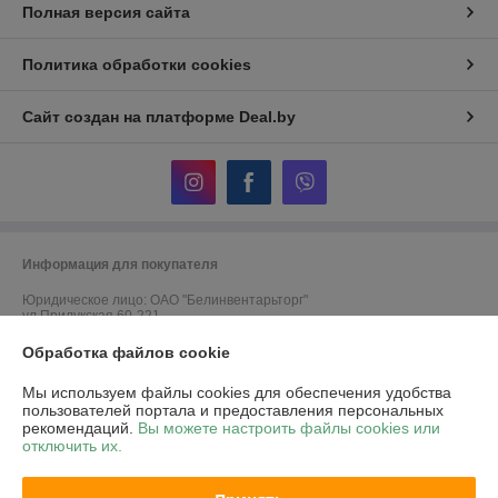
Полная версия сайта
Политика обработки cookies
Сайт создан на платформе Deal.by
Информация для покупателя
Юридическое лицо:
ОАО "Белинвентарьторг"
ул.Прилукская 60-221
Регистрационный номер ЕГР: 100045884
Обработка файлов cookie
УНП: 100045884
Мы используем файлы cookies для обеспечения удобства
пользователей портала и предоставления персональных
Регистрационный орган: Минский горисполком
рекомендаций.
Вы можете настроить файлы cookies или
отключить их.
Дата регистрации компании: 30.11.2010
Ссылка на свидетельство/лицензию