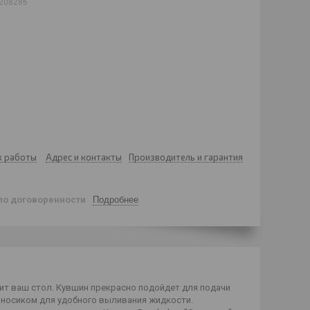
208286
к работы
Адрес и контакты
Производитель и гарантия
по договоренности
Подробнее
сит ваш стол. Кувшин прекрасно подойдет для подачи
м носиком для удобного выливания жидкости.