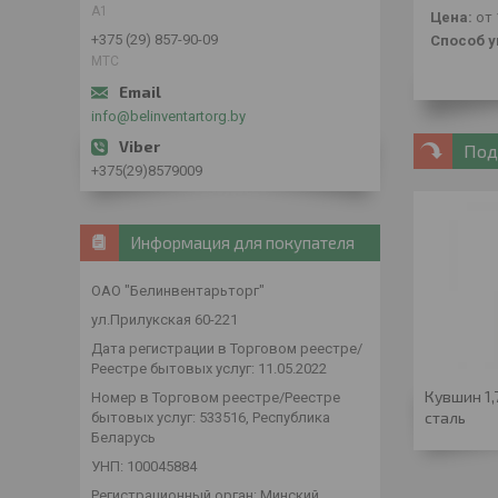
А1
Цена:
от 
+375 (29) 857-90-09
Способ у
МТС
info@belinventartorg.by
Под
+375(29)8579009
Информация для покупателя
ОАО "Белинвентарьторг"
ул.Прилукская 60-221
Дата регистрации в Торговом реестре/
Реестре бытовых услуг: 11.05.2022
Кувшин 1
Номер в Торговом реестре/Реестре
сталь
бытовых услуг: 533516, Республика
Беларусь
УНП: 100045884
Регистрационный орган: Минский