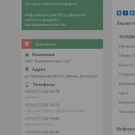
Договор публичной оферты
Информация для ИП и субъектов
малого и среднего
Характ
предпринимательства
ОСНОВ
Контакты
Произв
Объем
ОАО "Белинвентарьторг"
Высота
Страна 
ул.Прилукская 60-224, Минск, Беларусь
Матери
+375 (17) 202-19-78
Цвет
магазин
Назначе
+375 (17) 202-19-75
торговый отдел (городской номер)
Тип емк
+375 (17) 202-19-86
торговый отдел
Информ
+375 (29) 302-56-90