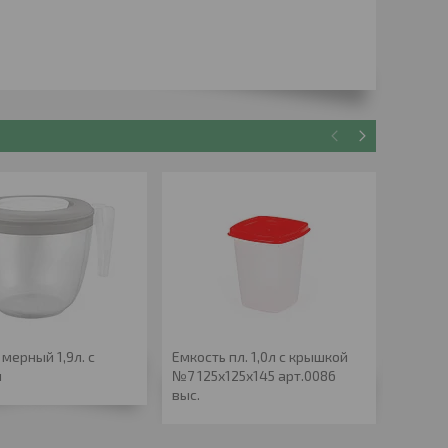
мерный 1,9л. с
Емкость пл. 1,0л с крышкой
Ковш 0
й
№7 125х125х145 арт.0086
пласт/
выс.