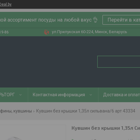
Deal.by
ой ассортимент посуды на любой вкус 👌
Перейти в ка
ул.Прилукская 60-224, Минск, Беларусь
19-86
РЬТОРГ
Контактная информация
Доставка и опла
афины, кувшины
Кувшин без крышки 1,35л сильвана/6 арт 43334
Кувшин без крышки 1,35л С