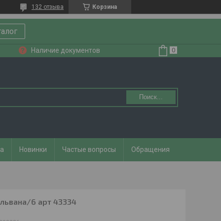
132 отзыва
Корзина
талог
Наличие документов
Поиск...
та
Новинки
Частые вопросы
Обращения
ильвана/6 арт 43334