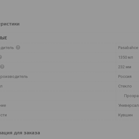
еристики
НЫЕ
одитель
Pasabahce
1350 мл
232 мм
производитель
Россия
ал
Стекло
Прозра
ние
Универсал
ости
Кувшин
ация для заказа