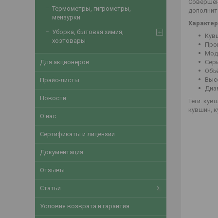
Совершен
Термометры, гигрометры,
дополнит
мензурки
Характер
Уборка, бытовая химия,
Кувш
хозтовары
Про
Моде
Cери
Для акционеров
Объё
Высо
Прайс-листы
Диам
Новости
Теги: кув
кувшин, 
О нас
Сертификаты и лицензии
Документация
Отзывы
Статьи
Условия возврата и гарантия