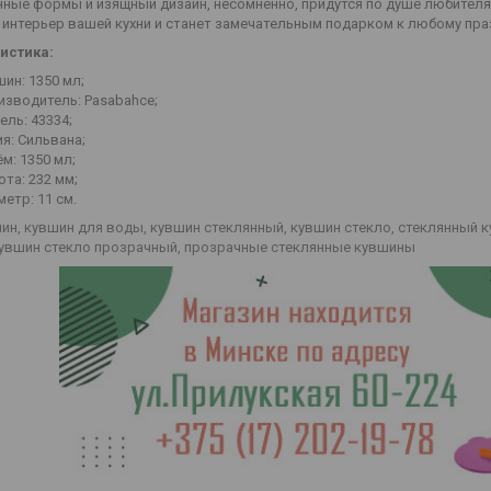
ные формы и изящный дизайн, несомненно, придутся по душе любителям
 интерьер вашей кухни и станет замечательным подарком к любому пр
истика:
ин: 1350 мл;
изводитель: Pasabahce;
ль: 43334;
я: Сильвана;
м: 1350 мл;
та: 232 мм;
етр: 11 см.
шин, кувшин для воды, кувшин стеклянный, кувшин стекло, стеклянный
кувшин стекло прозрачный, прозрачные стеклянные кувшины