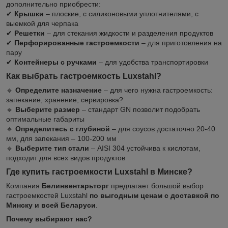
дополнительно приобрести:
✔
Крышки
– плоские, с силиконовыми уплотнителями, с
выемкой для черпака
✔
Решетки
– для стекания жидкости и разделения продуктов
✔
Перфорированные гастроемкости
– для приготовления на
пару
✔
Контейнеры с ручками
– для удобства транспортировки
Как выбрать гастроемкость Luxstahl?
🔹
Определите назначение
– для чего нужна гастроемкость:
запекание, хранение, сервировка?
🔹
Выберите размер
– стандарт GN позволит подобрать
оптимальные габариты
🔹
Определитесь с глубиной
– для соусов достаточно 20-40
мм, для запекания – 100-200 мм
🔹
Выберите тип стали
– AISI 304 устойчива к кислотам,
подходит для всех видов продуктов
Где купить гастроемкости Luxstahl в Минске?
Компания
Белинвентарьторг
предлагает большой выбор
гастроемкостей Luxstahl
по выгодным ценам с доставкой по
Минску и всей Беларуси
.
Почему выбирают нас?