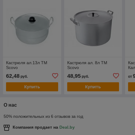
Кастрюля ал.13л ТМ
Кастрюля ал. 8л ТМ
Кас
Scovo
Scovo
Кал
62,48
48,95
руб.
руб.
от
Купить
Купить
О нас
50% положительных из 6 отзывов за год
Компания продает на
Deal.by