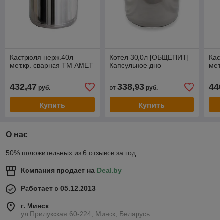
Кастрюля нерж.40л
Котел 30,0л [ОБЩЕПИТ]
Ка
мет.кр. сварная ТМ АМЕТ
Капсульное дно
мет
432,47
338,93
44
руб.
от
руб.
Купить
Купить
О нас
50% положительных из 6 отзывов за год
Компания продает на
Deal.by
Работает с 05.12.2013
г. Минск
ул.Прилукская 60-224, Минск, Беларусь