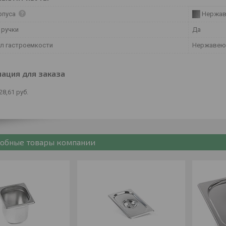
рпуса
Нержав
 ручки
Да
л гастроемкости
Нержавею
ация для заказа
28,61
руб.
обные товары компании