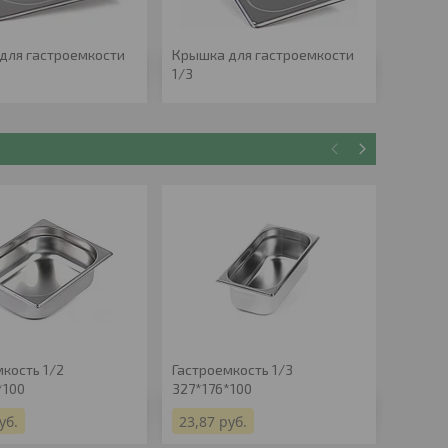
для гастроемкости
Крышка для гастроемкости
Гастро
1/3
530*32
мкость 1/2
Гастроемкость 1/3
Крышка
*100
327*176*100
1/4
уб.
23,87
руб.
12,92