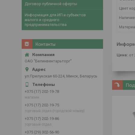
Договор публичной оферты
Цвет ко
Информация для ИП и субъектов
Наличие
малого и среднего
предпринимательства
Материа
Информ
Контакты
Цена:
от 
ОАО "Белинвентарьторг"
ул.Прилукская 60-224, Минск, Беларусь
Под
+375 (17) 202-19-78
магазин
+375 (17) 202-19-75
торговый отдел (городской номер)
+375 (17) 202-19-86
торговый отдел
+375 (29) 302-56-90