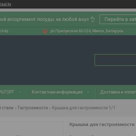
Deal.by
ой ассортимент посуды на любой вкус 👌
Перейти в ка
ул.Прилукская 60-224, Минск, Беларусь
19-86
РЬТОРГ
Контактная информация
Доставка и опла
 стали
Гастроемкости
Крышка для гастроемкости 1/1
Крышка для гастроемкости 