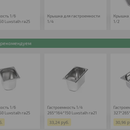
ость 1/6
Крышка для гастроемкости
Крышка 
50 Luxstalh га25
1/4
1/2
рекомендуем
ость 1/6
Гастроемкость 1/4
Гастрое
50 Luxstalh га25
265*164*150 Luxstalh га21
327*265
б.
33,24
руб.
30,96
р