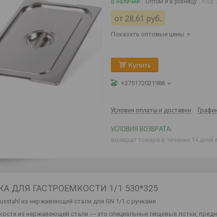
В наличии
Оптом и в розницу
Код:
от
28,61
руб.
Показать оптовые цены
Купить
+375172021986
Условия оплаты и доставки
Графи
возврат товара в течение 14 дней
А ДЛЯ ГАСТРОЕМКОСТИ 1/1 530*325
xstahl из нержавеющей стали для GN 1/1 с ручками
кости из нержавеющей стали ― это специальные пищевые лотки, пред