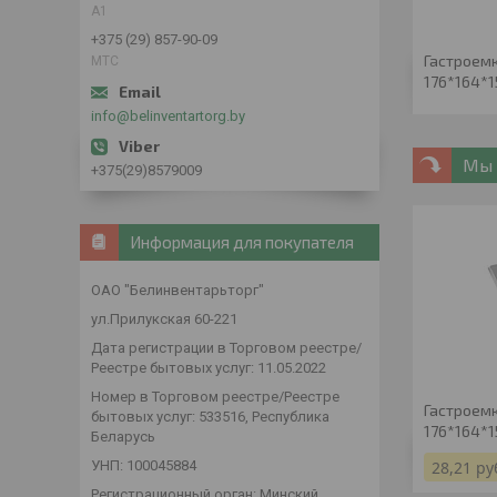
А1
+375 (29) 857-90-09
Гастроемк
МТС
176*164*1
info@belinventartorg.by
Мы 
+375(29)8579009
Информация для покупателя
ОАО "Белинвентарьторг"
ул.Прилукская 60-221
Дата регистрации в Торговом реестре/
Реестре бытовых услуг: 11.05.2022
Номер в Торговом реестре/Реестре
Гастроемк
бытовых услуг: 533516, Республика
176*164*1
Беларусь
УНП: 100045884
28,21
ру
Регистрационный орган: Минский