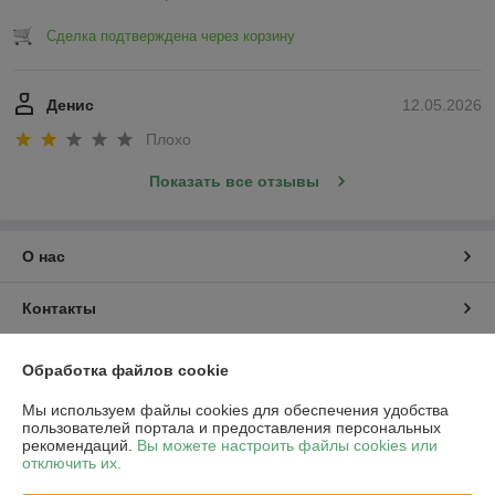
Сделка подтверждена через корзину
Денис
12.05.2026
Плохо
Показать все отзывы
О нас
Контакты
Доставка и оплата
Обработка файлов cookie
Мы используем файлы cookies для обеспечения удобства
График работы
пользователей портала и предоставления персональных
рекомендаций.
Вы можете настроить файлы cookies или
отключить их.
Полная версия сайта