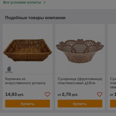
Все условия оплаты
Подобные товары компании
Корзинка из
Сухарница (фруктовница)
Су
искусственного ротанга
пластмассовая д18см
пла
ова
пол
14,93
2,70
руб.
от
руб.
от
ми
Купить
Купить