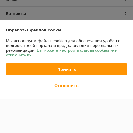
Контакты
Доставка и оплата
Обработка файлов cookie
Мы используем файлы cookies для обеспечения удобства
График работы
пользователей портала и предоставления персональных
рекомендаций.
Вы можете настроить файлы cookies или
отключить их.
Полная версия сайта
Принять
Политика обработки cookies
Сайт создан на платформе Deal.by
Отклонить
Информация для покупателя
Юридическое лицо:
ОАО "Белинвентарьторг"