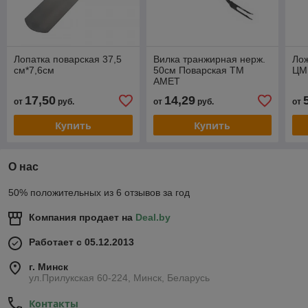
Лопатка поварская 37,5
Вилка транжирная нерж.
Лож
см*7,6см
50см Поварская ТМ
ЦМ
АМЕТ
17,50
14,29
от
руб.
от
руб.
от
Купить
Купить
О нас
50% положительных из 6 отзывов за год
Компания продает на
Deal.by
Работает с 05.12.2013
г. Минск
ул.Прилукская 60-224, Минск, Беларусь
Контакты