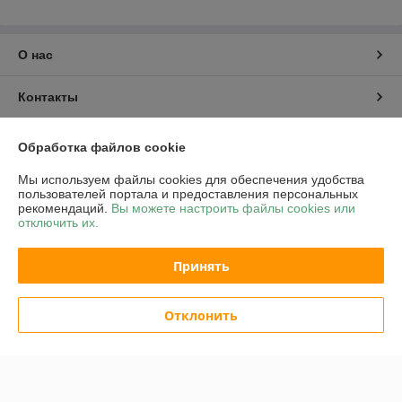
О нас
Контакты
Доставка и оплата
Обработка файлов cookie
Мы используем файлы cookies для обеспечения удобства
График работы
пользователей портала и предоставления персональных
рекомендаций.
Вы можете настроить файлы cookies или
отключить их.
Полная версия сайта
Принять
Политика обработки cookies
Сайт создан на платформе Deal.by
Отклонить