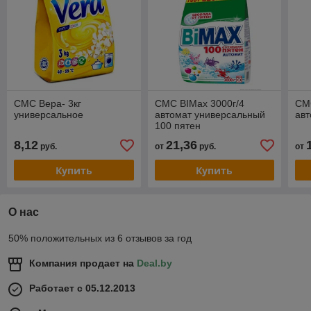
СМС Вера- 3кг
СМС BIMax 3000г/4
СМ
универсальное
автомат универсальный
авт
100 пятен
8,12
21,36
руб.
от
руб.
от
Купить
Купить
О нас
50% положительных из 6 отзывов за год
Компания продает на
Deal.by
Работает с 05.12.2013