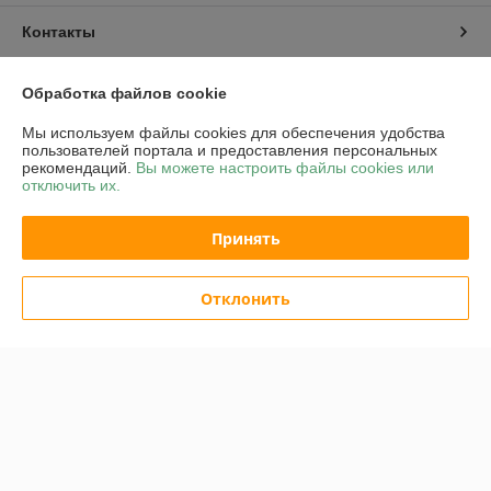
Контакты
Доставка и оплата
Обработка файлов cookie
Мы используем файлы cookies для обеспечения удобства
График работы
пользователей портала и предоставления персональных
рекомендаций.
Вы можете настроить файлы cookies или
отключить их.
Полная версия сайта
Принять
Политика обработки cookies
Сайт создан на платформе Deal.by
Отклонить
Информация для покупателя
Юридическое лицо:
ОАО "Белинвентарьторг"
ул.Прилукская 60-221