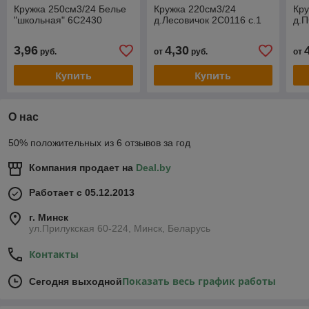
Кружка 250см3/24 Белье
Кружка 220см3/24
Кру
"школьная" 6С2430
д.Лесовичок 2С0116 с.1
д.П
3,96
4,30
руб.
от
руб.
от
Купить
Купить
О нас
50% положительных из 6 отзывов за год
Компания продает на
Deal.by
Работает с 05.12.2013
г. Минск
ул.Прилукская 60-224, Минск, Беларусь
Контакты
Показать весь график работы
Сегодня выходной