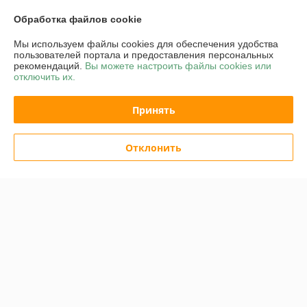
Доставка и оплата
Обработка файлов cookie
Мы используем файлы cookies для обеспечения удобства
График работы
пользователей портала и предоставления персональных
рекомендаций.
Вы можете настроить файлы cookies или
отключить их.
Полная версия сайта
Принять
Политика обработки cookies
Сайт создан на платформе Deal.by
Отклонить
Информация для покупателя
Юридическое лицо:
ОАО "Белинвентарьторг"
ул.Прилукская 60-221
Регистрационный номер ЕГР: 100045884