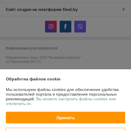
Сайт создан на платформе Deal.by
Информация для покупателя
Юридическое лицо:
ОАО "Белинвентарьторг"
ул.Прилукская 60-221
Регистрационный номер ЕГР: 100045884
Обработка файлов cookie
УНП: 100045884
Мы используем файлы cookies для обеспечения удобства
Регистрационный орган: Минский горисполком
пользователей портала и предоставления персональных
рекомендаций.
Вы можете настроить файлы cookies или
Дата регистрации компании: 30.11.2010
отключить их.
Ссылка на свидетельство/лицензию
Принять
Ссылка на свидетельство/лицензию
Местонахождение книги жалоб и предложений: г.Минск, ул.Прилукская