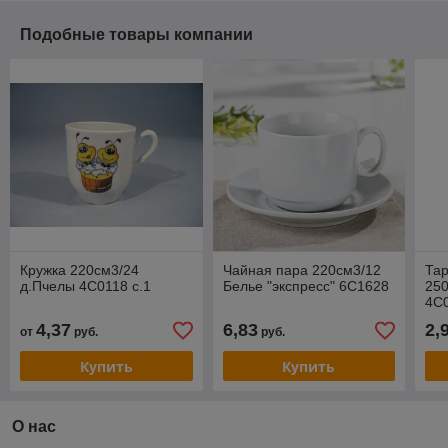
Подобные товары компании
Кружка 220см3/24
Чайная пара 220см3/12
Тар
д.Пчелы 4С0118 с.1
Белье "экспресс" 6С1628
250
4С0
4,37
6,83
2,
от
руб.
руб.
Купить
Купить
О нас