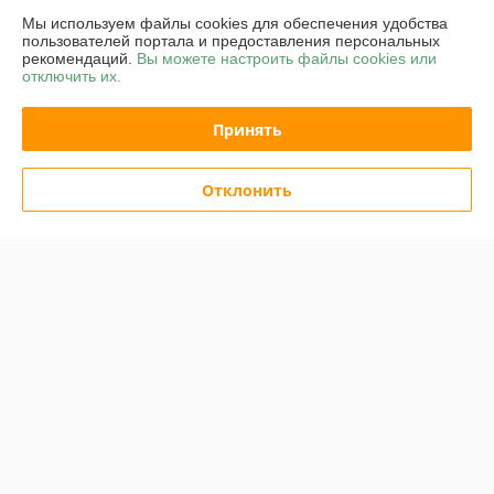
Мы используем файлы cookies для обеспечения удобства
пользователей портала и предоставления персональных
Полная версия сайта
рекомендаций.
Вы можете настроить файлы cookies или
отключить их.
Политика обработки cookies
Принять
Сайт создан на платформе Deal.by
Отклонить
Информация для покупателя
Юридическое лицо:
ОАО "Белинвентарьторг"
ул.Прилукская 60-221
Регистрационный номер ЕГР: 100045884
УНП: 100045884
Регистрационный орган: Минский горисполком
Дата регистрации компании: 30.11.2010