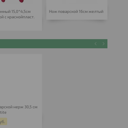
онный 15,0*4,5см
Нож поварской 16см желтый
Нож ку
ой с краснойпласт.
поварс
ручкой
арской нерж 30,5 см
tite
уб.