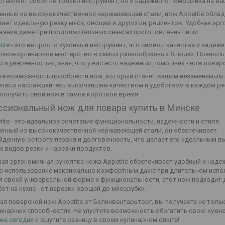
тавляет собой не только инструмент, но и надежного помощника на ваш
енный из высококачественной нержавеющей стали, нож Appetite облад
ает идеальную резку мяса, овощей и других ингредиентов. Удобная эрг
вании даже при продолжительных сеансах приготовления пищи.
ite
- это не просто кухонный инструмент, это символ качества и надеж
 свое кулинарное мастерство в самых разнообразных блюдах. Позволь
 и уверенностью, зная, что у вас есть надежный помощник - нож поварс
ите возможность приобрести нож, который станет вашим незаменимым п
йчас и наслаждайтесь высочайшим качеством и удобством в каждом рез
 получить свой нож в самое короткое время.
сиональный нож для повара купить в Минске
ite - это идеальное сочетание функциональности, надежности и стиля.
енный из высококачественной нержавеющей стали, он обеспечивает
йденную остроту лезвия и долговечность, что делает его идеальным 
 видов резки и нарезки продуктов.
я эргономичная рукоятка ножа Appetite обеспечивает удобный и надеж
го использование максимально комфортным даже при длительном испо
я своей универсальной форме и функциональности, этот нож подходит 
от на кухне - от нарезки овощей до мясорубки.
я поварской нож Appetite от Белинвентарьторг, вы получаете не тольк
линарных способностях. Не упустите возможность обогатить свою кухн
уже сегодня
и ощутите разницу в своем кулинарном опыте!