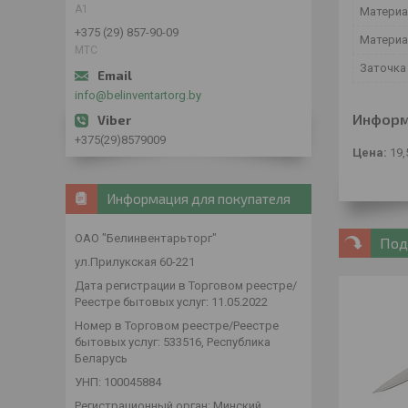
А1
Материа
+375 (29) 857-90-09
Материа
МТС
Заточка
info@belinventartorg.by
Информ
+375(29)8579009
Цена:
19,
Информация для покупателя
ОАО "Белинвентарьторг"
Под
ул.Прилукская 60-221
Дата регистрации в Торговом реестре/
Реестре бытовых услуг: 11.05.2022
Номер в Торговом реестре/Реестре
бытовых услуг: 533516, Республика
Беларусь
УНП: 100045884
Регистрационный орган: Минский