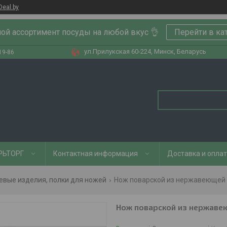
Deal.by
ой ассортимент посуды на любой вкус 👌
Перейти в ка
ул.Прилукская 60-224, Минск, Беларусь
19-86
РЬТОРГ
Контактная информация
Доставка и опла
евые изделия, полки для ножей
Нож поварской из нержавеющей с
Нож поварской из нержавею