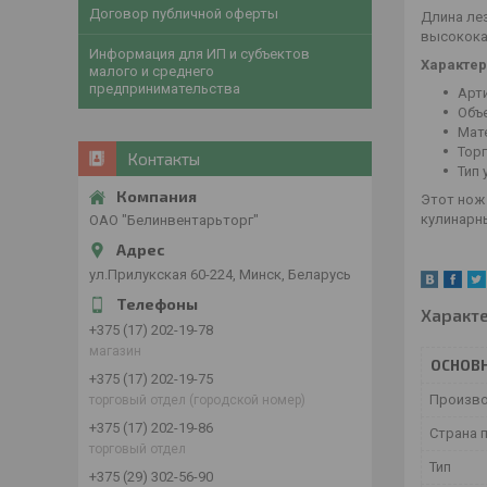
Договор публичной оферты
Длина лез
высокока
Информация для ИП и субъектов
Характер
малого и среднего
предпринимательства
Арти
Объе
Мат
Торг
Контакты
Тип 
Этот нож
кулинарны
ОАО "Белинвентарьторг"
ул.Прилукская 60-224, Минск, Беларусь
Характ
+375 (17) 202-19-78
магазин
ОСНОВ
+375 (17) 202-19-75
Произв
торговый отдел (городской номер)
+375 (17) 202-19-86
Страна 
торговый отдел
Тип
+375 (29) 302-56-90