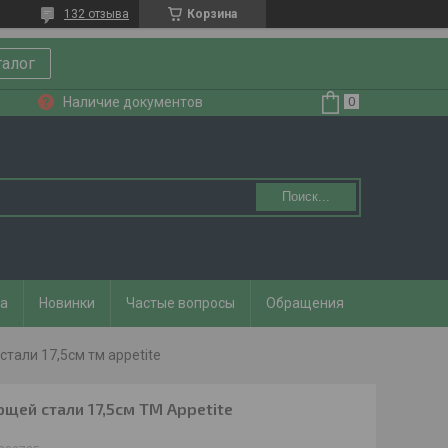
132 отзыва
Корзина
талог
Наличие документов
Поиск...
та
Новинки
Частые вопросы
Обращения
тали 17,5см тм appetite
щей стали 17,5см ТМ Appetite