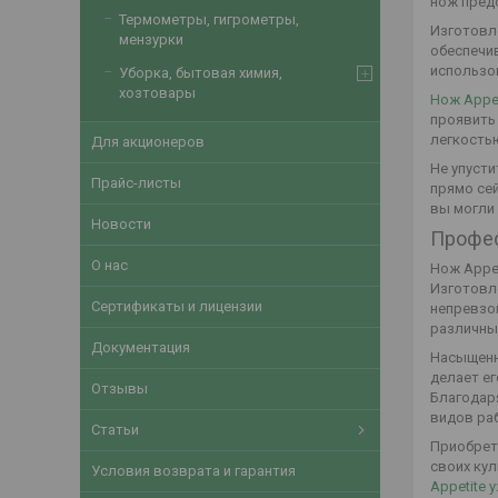
нож предс
Термометры, гигрометры,
Изготовл
мензурки
обеспечив
использо
Уборка, бытовая химия,
хозтовары
Нож Appet
проявить
легкостью
Для акционеров
Не упуст
Прайс-листы
прямо се
вы могли
Новости
Профес
О нас
Нож Appet
Изготовл
Сертификаты и лицензии
непревзо
различных
Документация
Насыщенна
делает е
Отзывы
Благодар
видов раб
Статьи
Приобрета
своих ку
Условия возврата и гарантия
Appetite 