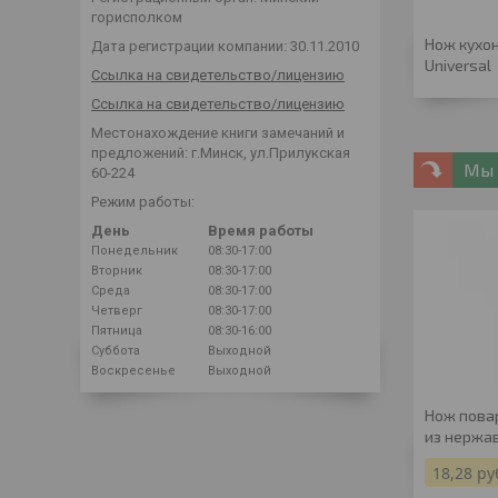
горисполком
Нож кухо
Дата регистрации компании: 30.11.2010
Universal
Ссылка на свидетельство/лицензию
Ссылка на свидетельство/лицензию
Местонахождение книги замечаний и
предложений: г.Минск, ул.Прилукская
Мы 
60-224
Режим работы:
День
Время работы
Понедельник
08:30-17:00
Вторник
08:30-17:00
Среда
08:30-17:00
Четверг
08:30-17:00
Пятница
08:30-16:00
Суббота
Выходной
Воскресенье
Выходной
Нож повар
из нержа
18,28
ру