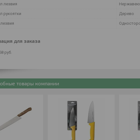
л лезвия
Нержавею
л рукоятки
Дерево
 лезвия
Одностор
ация для заказа
58
руб.
обные товары компании