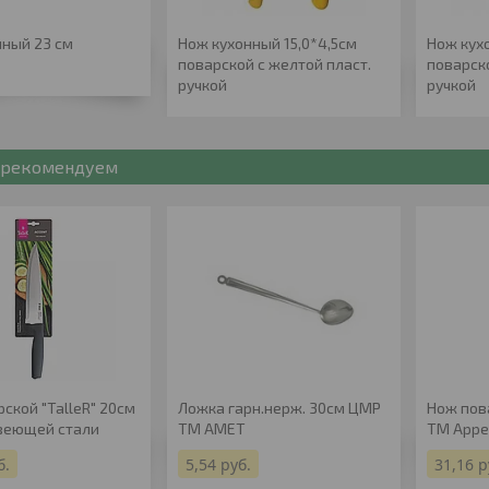
нный 23 см
Нож кухонный 15,0*4,5см
Нож кух
поварской с желтой пласт.
поварск
ручкой
ручкой
рекомендуем
ской "TalleR" 20см
Ложка гарн.нерж. 30см ЦМР
Нож пов
веющей стали
ТМ АМЕТ
ТМ Appe
б.
5,54
руб.
31,16
р