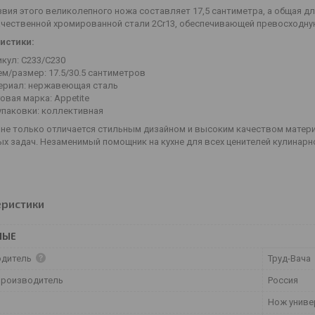
вия этого великолепного ножа составляет 17,5 сантиметра, а общая дли
чественной хромированной стали 2Cr13, обеспечивающей превосходну
истики:
кул: C233/С230
м/размер: 17.5/30.5 сантиметров
ериал: нержавеющая сталь
овая марка: Appetite
упаковки: коллективная
 не только отличается стильным дизайном и высоким качеством матери
х задач. Незаменимый помощник на кухне для всех ценителей кулинарно
еристики
НЫЕ
одитель
Труд-Вача
производитель
Россия
Нож униве