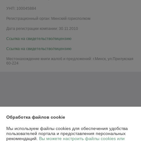
УНП: 100045884
Регистрационный орган: Минский горисполком
Дата регистрации компании: 30.11.2010
Ссылка на свидетельство/лицензию
Ссылка на свидетельство/лицензию
Местонахождение книги жалоб и предложений: г.Минск, ул.Прилукская
60-224
Обработка файлов cookie
Мы используем файлы cookies для обеспечения удобства
пользователей портала и предоставления персональных
рекомендаций.
Вы можете настроить файлы cookies или