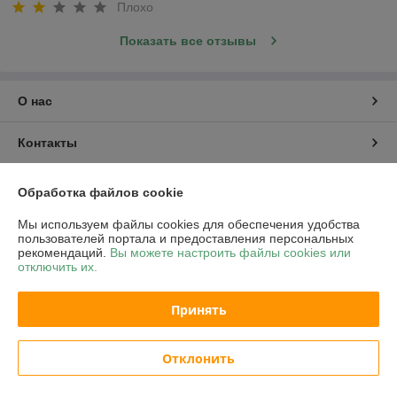
Плохо
Показать все отзывы
О нас
Контакты
Доставка и оплата
Обработка файлов cookie
Мы используем файлы cookies для обеспечения удобства
График работы
пользователей портала и предоставления персональных
рекомендаций.
Вы можете настроить файлы cookies или
отключить их.
Полная версия сайта
Принять
Политика обработки cookies
Сайт создан на платформе Deal.by
Отклонить