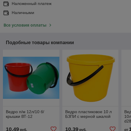
Наложенный платеж
Наличными
Все условия оплаты
Подобные товары компании
Ведро п/м 12л/10 б/
Ведро пластиковое 10 л
Ве
крышки ВТ-12
БЗПИ с мерной шкалой
10л
d2
10,49
10,39
руб.
руб.
от