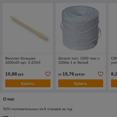
Веселко большая
Шпагат пол. 1000 текс х
СМС
1000х60 арт. 3,425/5
1000м 1 кг белый
ун
10,88
15,76
8,
руб.
от
руб./кг
Купить
Купить
О нас
50% положительных из 6 отзывов за год