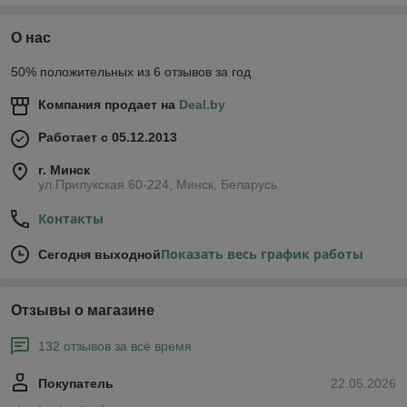
мероприятий, пикников,
офисных встреч и
О нас
повседневного использования.
Прозрачные пластиковые
50% положительных из 6 отзывов за год
стаканы обеспечивают
удобство и гигиеничность,
Компания продает на
Deal.by
сохраняя при этом стильный внешний вид.
Работает с 05.12.2013
В ассортименте:
г. Минск
Одноразовые пластиковые стаканы 100 мл
ул.Прилукская 60-224, Минск, Беларусь
Идеальны для дегустации и маленьких порций
Контакты
напитков
: Отлично подходят для подачи небольших порций
соков, воды и других напитков на дегустациях, вечеринках
Показать весь график работы
Сегодня выходной
или в офисе.
Компактность и удобство
: Легкие и компактные, они
удобны для хранения и транспортировки.
Отзывы о магазине
Одноразовые пластиковые стаканы 200 мл
132 отзывов за всё время
Универсальный объем
: Идеальны для подачи
разнообразных напитков, включая соки, газированные
напитки и коктейли.
Покупатель
22.05.2026