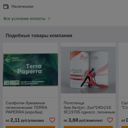
Наличными
Все условия оплаты
Подобные товары компании
Салфетки бумажные
Полотенца
Са
гигиенические TERRA
бум.бел(уп.-2шт*240г)/16
"Ст
PAPERRA (коробка)
9С19705.односл.,тисненые,неокр
перфорац.
2,11
3,68
от
руб./упаковка
от
руб./комплект
от